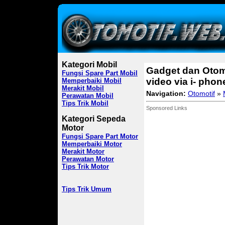
Kategori Mobil
Gadget dan Otomo
Fungsi Spare Part Mobil
video via i- phon
Memperbaiki Mobil
Merakit Mobil
Navigation:
Otomotif
»
Perawatan Mobil
Tips Trik Mobil
Sponsored Links
Kategori Sepeda
Motor
Fungsi Spare Part Motor
Memperbaiki Motor
Merakit Motor
Perawatan Motor
Tips Trik Motor
Tips Trik Umum