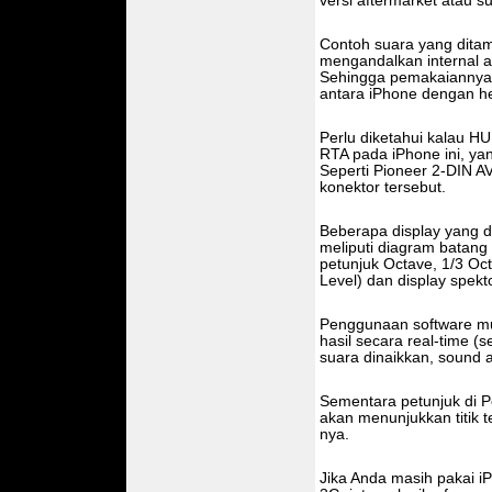
versi aftermarket atau s
Contoh suara yang dita
mengandalkan internal a
Sehingga pemakaiannya
antara iPhone dengan he
Perlu diketahui kalau HU
RTA pada iPhone ini, yan
Seperti Pioneer 2-DIN 
konektor tersebut.
Beberapa display yang d
meliputi diagram batang 
petunjuk Octave, 1/3 Oc
Level) dan display spek
Penggunaan software mu
hasil secara real-time 
suara dinaikkan, sound 
Sementara petunjuk di Poc
akan menunjukkan titik t
nya.
Jika Anda masih pakai i