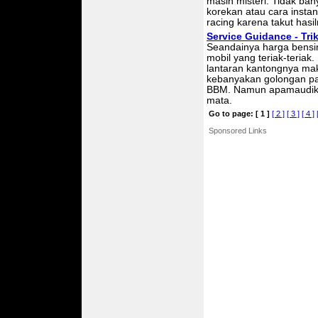
masih misteri. Tidak ba
korekan atau cara instan
racing karena takut hasil
Service Guidance - Trik
Seandainya harga bensin
mobil yang teriak-teriak
lantaran kantongnya maki
kebanyakan golongan pa
BBM. Namun apamaudik
mata.
Go to page:
[ 1 ]
[ 2 ]
[ 3 ]
[ 4 ]
Sponsored Links