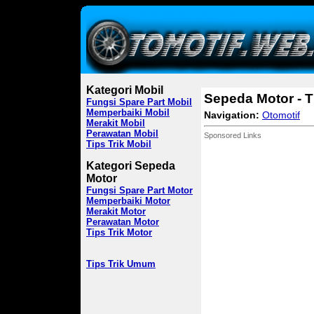
Kategori Mobil
Sepeda Motor - T
Fungsi Spare Part Mobil
Memperbaiki Mobil
Navigation:
Otomotif
Merakit Mobil
Perawatan Mobil
Sponsored Links
Tips Trik Mobil
Kategori Sepeda
Motor
Fungsi Spare Part Motor
Memperbaiki Motor
Merakit Motor
Perawatan Motor
Tips Trik Motor
Tips Trik Umum