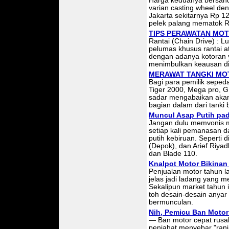
Harga keduanya bersand
varian casting wheel de
Jakarta sekitarnya Rp 1
pelek palang mematok Rp
TIPS PERAWATAN MO
Rantai (Chain Drive) : L
pelumas khusus rantai 
dengan adanya kotoran y
menimbulkan keausan din
MERAWAT TANGKI MO
Bagi para pemilik seped
Tiger 2000, Mega pro, G
sadar mengabaikan akan
bagian dalam dari tanki 
Muncul Asap Putih pa
Jangan dulu memvonis m
setiap kali pemanasan d
putih kebiruan. Seperti 
(Depok), dan Arief Riy
dan Blade 110.
Knalpot Motor Bikinan
Penjualan motor tahun la
jelas jadi ladang yang 
Sekalipun market tahun in
toh desain-desain anyar
bermunculan.
Nih, Pemicu Ban Moto
— Ban motor cepat rusak
penjahat menyebar "ran