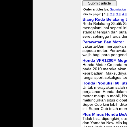
Submit article
Order articles by:
Submission 
Go to page:
[ 1 ]
[ 2 ]
[ 3 ]
[ 4 ]
Biang Roda Belakang S
Roda Belakang Skutik Se
mengalami hal seperti i
standar tengah dan puta
seret sehingga harus de
Perawatan Ban Motor
Jakarta-Ban merupakan 
sepeda motor. Perawata
wajib bagi para pengend
Honda VFR1200F, Moge
Honda Motor Co pada 
pada 2010 mereka akan
kepribadian. Maksudnya,
fungsi sport sekaligus t
Honda Produksi 60 jut
Untuk merayakan salah 
perjalanan Honda dalam 
motor maupun mobil, Ho
meluncurkan situs globa
Super Cub kini lebih di
ini, Super Cub telah me
Plus Minus Honda BeA
Tidak bisa dipungkiri, 
dan Yamaha New Mio la