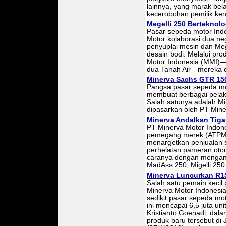
lainnya, yang marak bel
kecerobohan pemilik ke
Megelli 250 Berteknol
Pasar sepeda motor Indo
Motor kolaborasi dua n
penyuplai mesin dan Meg
desain bodi. Melalui pr
Motor Indonesia (MMI)—
dua Tanah Air—mereka co
Minerva Sachs GTR 150
Pangsa pasar sepeda mo
membuat berbagai pelaku
Salah satunya adalah Mi
dipasarkan oleh PT Mine
Minerva Andalkan Tiga 
PT Minerva Motor Indone
pemegang merek (ATPM) 
menargetkan penjualan 
perhelatan pameran otomo
caranya dengan mengand
MadAss 250, Migelli 25
Minerva Luncurkan R15
Salah satu pemain kecil
Minerva Motor Indonesia
sedikit pasar sepeda mot
ini mencapai 6,5 juta un
Kristianto Goenadi, dal
produk baru tersebut di