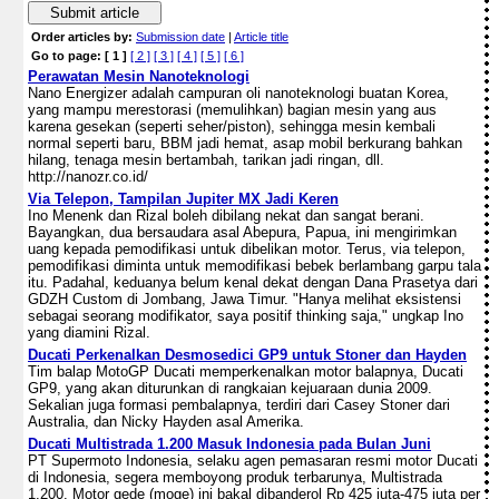
Submit article
Order articles by:
Submission date
|
Article title
Go to page:
[ 1 ]
[ 2 ]
[ 3 ]
[ 4 ]
[ 5 ]
[ 6 ]
Perawatan Mesin Nanoteknologi
Nano Energizer adalah campuran oli nanoteknologi buatan Korea,
yang mampu merestorasi (memulihkan) bagian mesin yang aus
karena gesekan (seperti seher/piston), sehingga mesin kembali
normal seperti baru, BBM jadi hemat, asap mobil berkurang bahkan
hilang, tenaga mesin bertambah, tarikan jadi ringan, dll.
http://nanozr.co.id/
Via Telepon, Tampilan Jupiter MX Jadi Keren
Ino Menenk dan Rizal boleh dibilang nekat dan sangat berani.
Bayangkan, dua bersaudara asal Abepura, Papua, ini mengirimkan
uang kepada pemodifikasi untuk dibelikan motor. Terus, via telepon,
pemodifikasi diminta untuk memodifikasi bebek berlambang garpu tala
itu. Padahal, keduanya belum kenal dekat dengan Dana Prasetya dari
GDZH Custom di Jombang, Jawa Timur. "Hanya melihat eksistensi
sebagai seorang modifikator, saya positif thinking saja," ungkap Ino
yang diamini Rizal.
Ducati Perkenalkan Desmosedici GP9 untuk Stoner dan Hayden
Tim balap MotoGP Ducati memperkenalkan motor balapnya, Ducati
GP9, yang akan diturunkan di rangkaian kejuaraan dunia 2009.
Sekalian juga formasi pembalapnya, terdiri dari Casey Stoner dari
Australia, dan Nicky Hayden asal Amerika.
Ducati Multistrada 1.200 Masuk Indonesia pada Bulan Juni
PT Supermoto Indonesia, selaku agen pemasaran resmi motor Ducati
di Indonesia, segera memboyong produk terbarunya, Multistrada
1.200. Motor gede (moge) ini bakal dibanderol Rp 425 juta-475 juta per