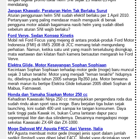
mendatang.
Jangan Khawatir, Peraturan Helm Tak Berlaku Surut
Aturan penggunaan helm SNI sudah efektif berlaku per 1 April 2010.
Pertanyaan yang paling mendasar masih mengusik di benak
pengguna motor adalah bagaimana nasib helm yang sudah dibeli
sebelum aturan SNI wajib berlaku?
Ford Verve, Sedan Konsep Kinetis
Mobil reli Ford Focus yang mejeng di antara produk-produk Ford Motor
Indonesia (FMI) di IIMS 2008 di JCC memang telah mengundang
perhatian. Namun, ketika satu unit yang masih terselubung disingkap,
mata wartawan dan kilatan flash kamera bersautan mengarah ke Ford
Verve.
Elektra Glide, Motor Kesayangan Sophan Sophiaan
Kecintaan Sophan Sophiaan terhadap motor gede (moge) baru muncul
sejak 3 tahun terakhir. Motor yang menjadi "teman terakhir" hidupnya
itu, dibelinya pada tahun 2005 seharga Rp350 juta. Motor berwarna
merah marun itu bertipe Elektra Glide keluaran 2005 dibeli Sophan di
Mabua, Fatmawati.
Honda dan Yamaha Siapkan Motor 250 cc
Kehadiran Kawasaki Ninja 250 cc menunjukkan pengendara roda dua
sudah rindu akan sport rasa moge. Baru berjalan tiga bulan sejak
launching, kini sudah 400 unit sampai ke tangan konsumen. Daya
tarik tinggi pada Kawak ini, bukan Cuma lantaran dapur pacu
seperempat liter dan dua silindernya. Desainnya mengadopsi moge
sekelas Kawasaki ZX-6R dan ZX-1000.
Moge Dahsyat MV Agusta F4CC dari Varese, Italia
MV Agusta membuat motor gede (moge) jenis sport dalam jumlah
sedikit (limited) yang diberi label F4CC. Model yang diciptakan sport