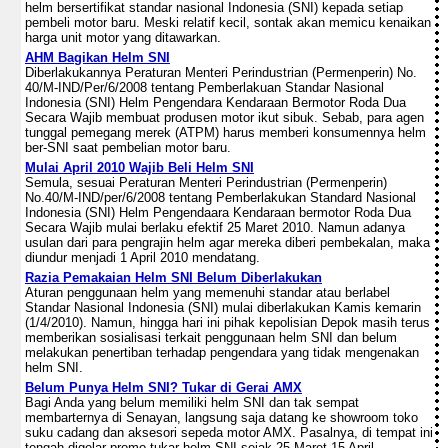
helm bersertifikat standar nasional Indonesia (SNI) kepada setiap
pembeli motor baru. Meski relatif kecil, sontak akan memicu kenaikan
harga unit motor yang ditawarkan.
AHM Bagikan Helm SNI
Diberlakukannya Peraturan Menteri Perindustrian (Permenperin) No.
40/M-IND/Per/6/2008 tentang Pemberlakuan Standar Nasional
Indonesia (SNI) Helm Pengendara Kendaraan Bermotor Roda Dua
Secara Wajib membuat produsen motor ikut sibuk. Sebab, para agen
tunggal pemegang merek (ATPM) harus memberi konsumennya helm
ber-SNI saat pembelian motor baru.
Mulai April 2010 Wajib Beli Helm SNI
Semula, sesuai Peraturan Menteri Perindustrian (Permenperin)
No.40/M-IND/per/6/2008 tentang Pemberlakukan Standard Nasional
Indonesia (SNI) Helm Pengendaara Kendaraan bermotor Roda Dua
Secara Wajib mulai berlaku efektif 25 Maret 2010. Namun adanya
usulan dari para pengrajin helm agar mereka diberi pembekalan, maka
diundur menjadi 1 April 2010 mendatang.
Razia Pemakaian Helm SNI Belum Diberlakukan
Aturan penggunaan helm yang memenuhi standar atau berlabel
Standar Nasional Indonesia (SNI) mulai diberlakukan Kamis kemarin
(1/4/2010). Namun, hingga hari ini pihak kepolisian Depok masih terus
memberikan sosialisasi terkait penggunaan helm SNI dan belum
melakukan penertiban terhadap pengendara yang tidak mengenakan
helm SNI.
Belum Punya Helm SNI? Tukar di Gerai AMX
Bagi Anda yang belum memiliki helm SNI dan tak sempat
membarternya di Senayan, langsung saja datang ke showroom toko
suku cadang dan aksesori sepeda motor AMX. Pasalnya, di tempat ini
tengah digelar promo tukar helm SNI sejak 25 Maret-15 April