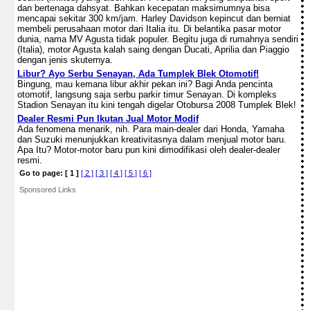
dan bertenaga dahsyat. Bahkan kecepatan maksimumnya bisa
mencapai sekitar 300 km/jam. Harley Davidson kepincut dan berniat
membeli perusahaan motor dari Italia itu. Di belantika pasar motor
dunia, nama MV Agusta tidak populer. Begitu juga di rumahnya sendiri
(Italia), motor Agusta kalah saing dengan Ducati, Aprilia dan Piaggio
dengan jenis skuternya.
Libur? Ayo Serbu Senayan, Ada Tumplek Blek Otomotif!
Bingung, mau kemana libur akhir pekan ini? Bagi Anda pencinta
otomotif, langsung saja serbu parkir timur Senayan. Di kompleks
Stadion Senayan itu kini tengah digelar Otobursa 2008 Tumplek Blek!
Dealer Resmi Pun Ikutan Jual Motor Modif
Ada fenomena menarik, nih. Para main-dealer dari Honda, Yamaha
dan Suzuki menunjukkan kreativitasnya dalam menjual motor baru.
Apa Itu? Motor-motor baru pun kini dimodifikasi oleh dealer-dealer
resmi.
Go to page:
[ 1 ]
[ 2 ]
[ 3 ]
[ 4 ]
[ 5 ]
[ 6 ]
Sponsored Links