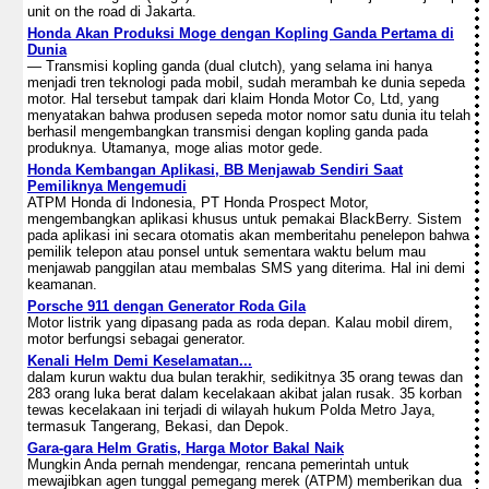
unit on the road di Jakarta.
Honda Akan Produksi Moge dengan Kopling Ganda Pertama di
Dunia
— Transmisi kopling ganda (dual clutch), yang selama ini hanya
menjadi tren teknologi pada mobil, sudah merambah ke dunia sepeda
motor. Hal tersebut tampak dari klaim Honda Motor Co, Ltd, yang
menyatakan bahwa produsen sepeda motor nomor satu dunia itu telah
berhasil mengembangkan transmisi dengan kopling ganda pada
produknya. Utamanya, moge alias motor gede.
Honda Kembangan Aplikasi, BB Menjawab Sendiri Saat
Pemiliknya Mengemudi
ATPM Honda di Indonesia, PT Honda Prospect Motor,
mengembangkan aplikasi khusus untuk pemakai BlackBerry. Sistem
pada aplikasi ini secara otomatis akan memberitahu penelepon bahwa
pemilik telepon atau ponsel untuk sementara waktu belum mau
menjawab panggilan atau membalas SMS yang diterima. Hal ini demi
keamanan.
Porsche 911 dengan Generator Roda Gila
Motor listrik yang dipasang pada as roda depan. Kalau mobil direm,
motor berfungsi sebagai generator.
Kenali Helm Demi Keselamatan...
dalam kurun waktu dua bulan terakhir, sedikitnya 35 orang tewas dan
283 orang luka berat dalam kecelakaan akibat jalan rusak. 35 korban
tewas kecelakaan ini terjadi di wilayah hukum Polda Metro Jaya,
termasuk Tangerang, Bekasi, dan Depok.
Gara-gara Helm Gratis, Harga Motor Bakal Naik
Mungkin Anda pernah mendengar, rencana pemerintah untuk
mewajibkan agen tunggal pemegang merek (ATPM) memberikan dua