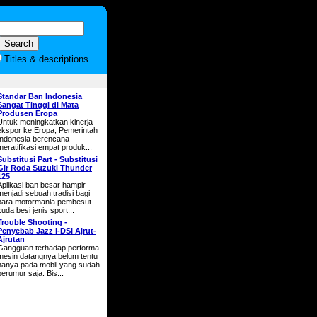
Titles & descriptions
Standar Ban Indonesia
Sangat Tinggi di Mata
Produsen Eropa
Untuk meningkatkan kinerja
ekspor ke Eropa, Pemerintah
Indonesia berencana
meratifikasi empat produk...
Substitusi Part - Substitusi
Gir Roda Suzuki Thunder
125
Aplikasi ban besar hampir
menjadi sebuah tradisi bagi
para motormania pembesut
kuda besi jenis sport...
Trouble Shooting -
Penyebab Jazz i-DSI Ajrut-
Ajrutan
Gangguan terhadap performa
mesin datangnya belum tentu
hanya pada mobil yang sudah
berumur saja. Bis...