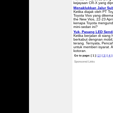
kejayaan CR-X yang dip
Menaklukkan Jalur S
Ketika diajak oleh PT To
Toyota Vios yang dikema
the New Vios, 22-23 Apri
kenapa Toyota mengund
mini-sedan ini?
Yuk, Pasang LED Sendi
Ketika berjalan di siang 
berkabut dengnan mobil
terang. Ternyata, Penc
untuk memberi isyarat. 
kotoran.
Go to page:
[ 1 ]
[ 2 ]
[ 3 ]
[ 4 ]
Sponsored Links