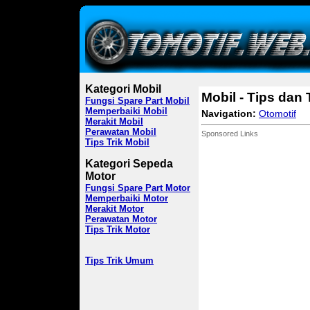
Kategori Mobil
Mobil - Tips dan 
Fungsi Spare Part Mobil
Memperbaiki Mobil
Navigation:
Otomotif
Merakit Mobil
Perawatan Mobil
Sponsored Links
Tips Trik Mobil
Kategori Sepeda
Motor
Fungsi Spare Part Motor
Memperbaiki Motor
Merakit Motor
Perawatan Motor
Tips Trik Motor
Tips Trik Umum