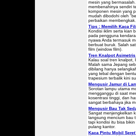
mesin yang bermasalah.
membenahinya sendiri te
komponen mesin yang pa
mudah dibodohi oleh "b
perbaikan membengkak.
Tips : Memilih Kaca Fi
Kondisi iklim serta kian
pada pengguna kendaraan
nyawa Anda termasuk mo
berbuat buruk. Salah s
film (window film).
Tren Knalpot Asimetris
Kalau soal tren knalpot, 
Malah sama Jepang sebag
dibilang hanya selangkah
yang tebal dengan bent
trapesium terbalik kini 
Mengusir Jamur di La
Sorotan lampu utama mob
mengganggu di saat men
kosentrasi tinggi, dan has
sangat berbahaya jika m
Mengusir Bau Tak Sed
Sangat menjengkelkan ke
langsung mencium bau ti
tapi kondisi itu bisa bik
pulang kantor.
Kaca Pintu Mobil Sere