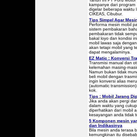
Tahun ini PT Ford Motor
kampanye dari program D
digelar beberapa waktu l
CIKEAS, Cibubur.
Tips Simpel Agar Mesin 
Performa mesin mobil pa
sistem pembakaran bahan
pembakaran tidak sempu
bakal loyo dan kondisi in
mobil lawas saja denga
akan tetapi mobil yang t
dapat mengalaminya.
EZ Matic : Konversi Tr
Transmisi manual dan ot
kelemahan masing-masing
Namun bukan tidak mungk
beli mobil dengan trasm
ingin konversi alias mer
(automatic transmission) 
kok.
Tips : Mobil Jarang Di
Jika anda akan pergi da
dalam waktu yang cukup
diperhatikan dari mobil 
kesayangan anda tidak te
5 Komponen mesin yan
dan Indikasinya
Bila mesin anda terasa 
kemungkinan itu diseba