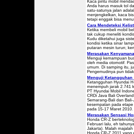
Kaca pintu mobil mendad
Anda harus masuk tol d
satu-satunya jalan adal
menjengkelkan, kaca bi
tetapi enggak bisa menu
Cara Mendeteksi Kelis
Ketika membeli mobil be
tak cukup meneliti kond
Kudu diketahui juga siste
kondisi ketika sinar lam
putaran mesin turun; ke
Merasakan Kenyamana
Menguji kemampuan bus?
oleh media otomotif. Pa
umum. Di samping itu, j
Pengemudinya pun tida
Menguji Ketangguhan H
Ketangguhan Hyundai H-
menempuh jarak 2.741 
PT Hyundai Mobil Indone
CRDi Java Bali Overland
Semarang-Bali dan Bal
kesempatan pada etape k
pada 15-17 Maret 2010.
Merasakan Sensasi Ho
Honda CR-Z berteknologi
Februari lalu, eh tahun
Jakarta). Malah majalah 
Honda CR-Z 2011 yang 