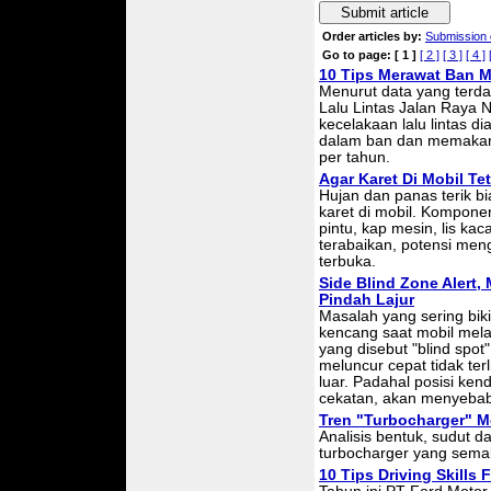
Submit article
Order articles by:
Submission 
Go to page:
[ 1 ]
[ 2 ]
[ 3 ]
[ 4 ]
10 Tips Merawat Ban M
Menurut data yang terd
Lalu Lintas Jalan Raya 
kecelakaan lalu lintas d
dalam ban dan memakan 
per tahun.
Agar Karet Di Mobil Tet
Hujan dan panas terik b
karet di mobil. Komponen
pintu, kap mesin, lis ka
terabaikan, potensi me
terbuka.
Side Blind Zone Alert
Pindah Lajur
Masalah yang sering bik
kencang saat mobil mela
yang disebut "blind spot
meluncur cepat tidak ter
luar. Padahal posisi ken
cekatan, akan menyebab
Tren "Turbocharger" M
Analisis bentuk, sudut 
turbocharger yang semaki
10 Tips Driving Skills F