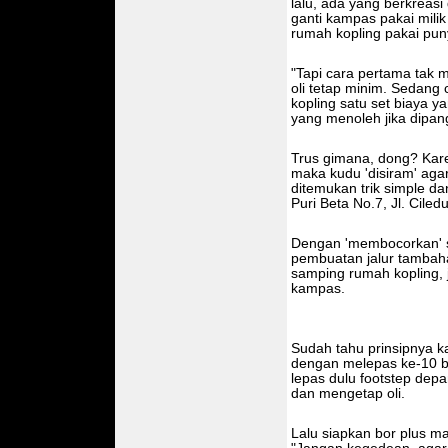
lalu, ada yang berkreas
ganti kampas pakai mili
rumah kopling pakai pun
"Tapi cara pertama tak 
oli tetap minim. Sedang
kopling satu set biaya yan
yang menoleh jika dipangg
Trus gimana, dong? Kar
maka kudu 'disiram' agar
ditemukan trik simple da
Puri Beta No.7, Jl. Cile
Dengan 'membocorkan' se
pembuatan jalur tambaha
samping rumah kopling,
kampas.
Sudah tahu prinsipnya ka
dengan melepas ke-10 b
lepas dulu footstep depan,
dan mengetap oli.
Lalu siapkan bor plus m