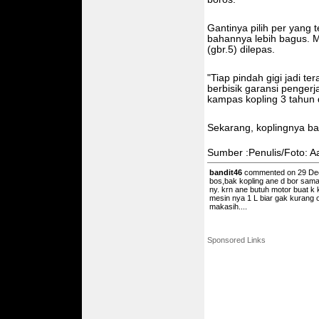
Gantinya pilih per yang
bahannya lebih bagus. Ma
(gbr.5) dilepas.
"Tiap pindah gigi jadi te
berbisik garansi penger
kampas kopling 3 tahun 
Sekarang, koplingnya ba
Sumber :Penulis/Foto: Aa
bandit46
commented on 29 Dec
bos,bak kopling ane d bor sama
ny. krn ane butuh motor buat k 
mesin nya 1 L biar gak kurang 
makasih....
Sponsored Links