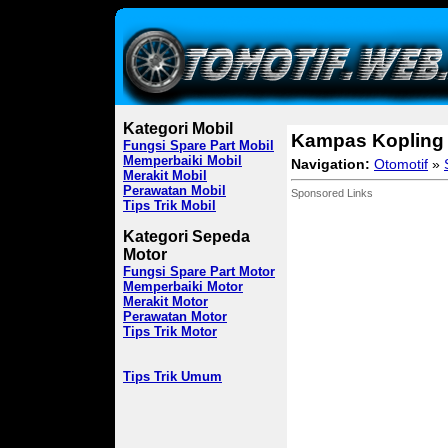
Kategori Mobil
Kampas Kopling 
Fungsi Spare Part Mobil
Memperbaiki Mobil
Navigation:
Otomotif
»
Merakit Mobil
Perawatan Mobil
Sponsored Links
Tips Trik Mobil
Kategori Sepeda
Motor
Fungsi Spare Part Motor
Memperbaiki Motor
Merakit Motor
Perawatan Motor
Tips Trik Motor
Tips Trik Umum