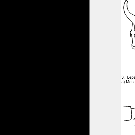
3. Lepa
a) Meng