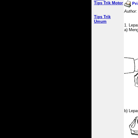
Tips Trik Motor
Pri
Author:
Tips Trik
Umum
1. Lepa
a) Meng
b) Lepa