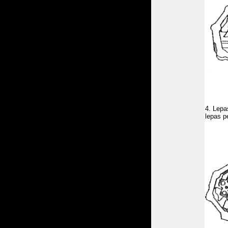
4. Lepa
lepas p