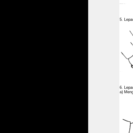
5. Lepa
6. Lepa
a) Meng