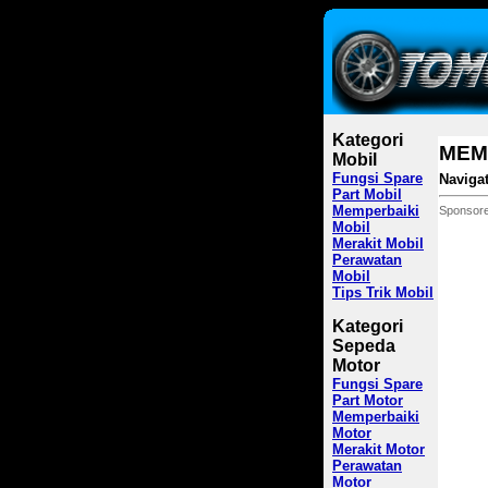
Kategori
MEM
Mobil
Fungsi Spare
Navigat
Part Mobil
Memperbaiki
Sponsore
Mobil
Merakit Mobil
Perawatan
Mobil
Tips Trik Mobil
Kategori
Sepeda
Motor
Fungsi Spare
Part Motor
Memperbaiki
Motor
Merakit Motor
Perawatan
Motor