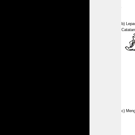
b) Lepa
Catatan
c) Meng