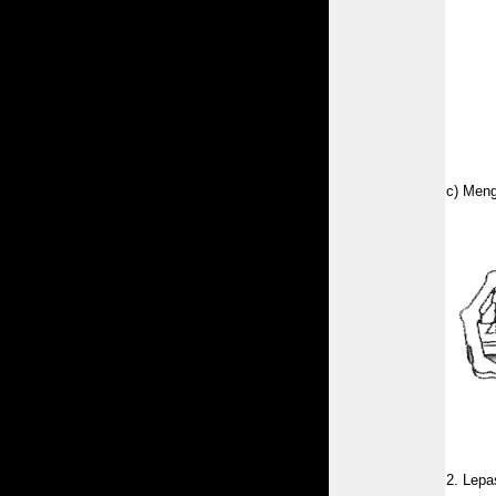
c) Meng
2. Lepa