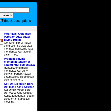
Titles & descriptions
Modifikasi Guidance -
Peredam Atap Atasi
Bising Hujan
Gemuruh titik air hujan
yang jatuh ke atap bisa
mengganggu kenikmatan
mendengarkan lagu di
dalam mob...
Problem Solving -
membikin tensioner
keteng kuat sementara?
Rantai keteng mulai
mengeluarkan bunyi
bunyian berisik? Salah
satunya bisa disebabkan
oleh tensioner...
Koil Untuk Mesin Bore-
Up, Mana Yang Cocok?
Koil Untuk Mesin Bore-
Up, Mana Yang Cocok?
Ketika tunggangan sudah
dibesarkan kapasitas
mesinny...