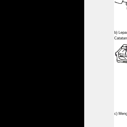
b) Lepa
Catatan
c) Meng