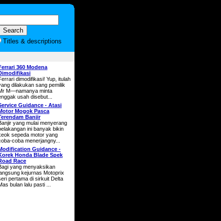
Titles & descriptions
Ferrari 360 Modena
Dimodifikasi
Ferrari dimodifikasi! Yup, itulah
yang dilakukan sang pemilik
Mr M—namanya minta
enggak usah disebut...
Service Guidance - Atasi
Motor Mogok Pasca
Terendam Banjir
Banjir yang mulai menyerang
belakangan ini banyak bikin
keok sepeda motor yang
coba-coba menerjangny...
Modification Guidance -
Korek Honda Blade Spek
Road Race
Bagi yang menyaksikan
langsung kejurnas Motoprix
seri pertama di sirkuit Delta
Mas bulan lalu pasti ...