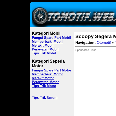
Kategori Mobil
Scoopy Segera 
Fungsi Spare Part Mobil
Memperbaiki Mobil
Navigation:
Otomotif
»
Merakit Mobil
Perawatan Mobil
Sponsored Links
Tips Trik Mobil
Kategori Sepeda
Motor
Fungsi Spare Part Motor
Memperbaiki Motor
Merakit Motor
Perawatan Motor
Tips Trik Motor
Tips Trik Umum