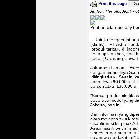
Print this page
Su
Author: Penulis: AGK - 
Penbampilan Scoopy ber
- Untuk menggenjot penj
(skutik), PT Astra Hon
produk terbaru di Indon
penampilan khas, bodi bu
negeri, Cikarang, Jawa B
Johannes Loman, Execu
dengan munculnya Scopy,
ditingkatkan. Saat ini k
pada level 90.000 unit p
persen atau 135.000 uni
"Semua produk skutik ak
beberapa model yang di
Jakarta, hari ini.
Dari informasi yang dip
akan melepas skutik retr
dikonfirmasi ke pihak A
Aslan masih belum mau b
semester pertama tahun
dalam waktu dekat ini," je