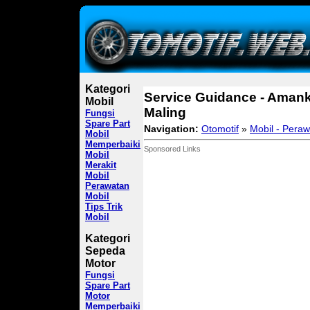
Kategori
Service Guidance - Aman
Mobil
Maling
Fungsi
Spare Part
Navigation:
Otomotif
»
Mobil - Pera
Mobil
Memperbaiki
Sponsored Links
Mobil
Merakit
Mobil
Perawatan
Mobil
Tips Trik
Mobil
Kategori
Sepeda
Motor
Fungsi
Spare Part
Motor
Memperbaiki