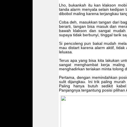
Lho, bukankah itu kan klakson mobil
tanda alarm menyala selain kedipan l
dibobol maling karena terjangkau tan
Coba deh, masukkan tangan dari ba
berarti, tangan bisa masuk dan mera
bawah klakson dan sangat mudah d
supaya tidak berbunyi, tinggal tarik saj
Si pencoleng pun bakal mudah melan
mau distart karena alarm aktif, tida
leluasa.
Terus apa yang bisa kita lakukan untu
sangat menghambat kerja maling. 
menghadirkan teriakan minta tolong d
Pertama, dengan memindahkan posisi
sulit dijangkau. Ini trik paling mur
Paling hanya butuh sedikit kabe
Panjangnya tergantung posisi pilihan