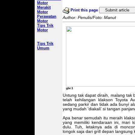
Motor
Merakit
Print this page
Submit article
Motor
Perawatan
Author: Penulis/Foto: Manut
Motor
Tips Trik
Motor
Tips Trik
Umum
gbr.1
Untung tak dapat diraih, malang tak b
telah kehilangan klakson Toyota Av
sedang parkir dan tidak ada bunyi a
yang mudah 'diakali' si tangan panjan
Apa benar semudah itu meraih klaks
yang memiliki kendaraan ini, mari k
dulu. Tuh, letaknya ada di monc
longok saja dari grill depan langsung