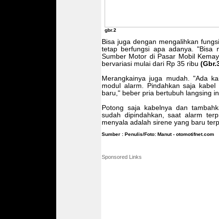
gbr.2
Bisa juga dengan mengalihkan fungsi 
tetap berfungsi apa adanya. "Bisa 
Sumber Motor di Pasar Mobil Kemayo
bervariasi mulai dari Rp 35 ribu
(Gbr.3
Merangkainya juga mudah. "Ada kabe
modul alarm. Pindahkan saja kabel
baru," beber pria bertubuh langsing in
Potong saja kabelnya dan tambahk
sudah dipindahkan, saat alarm ter
menyala adalah sirene yang baru ter
Sumber : Penulis/Foto: Manut - otomotifnet.com
Sponsored Links