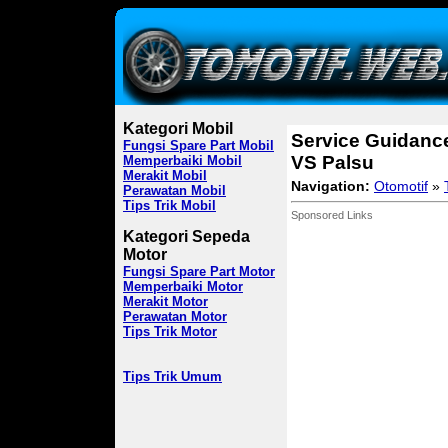
Kategori Mobil
Service Guidance 
Fungsi Spare Part Mobil
VS Palsu
Memperbaiki Mobil
Merakit Mobil
Navigation:
Otomotif
»
Perawatan Mobil
Tips Trik Mobil
Sponsored Links
Kategori Sepeda
Motor
Fungsi Spare Part Motor
Memperbaiki Motor
Merakit Motor
Perawatan Motor
Tips Trik Motor
Tips Trik Umum