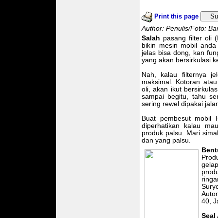
Print this page
Su
Author: Penulis/Foto: Ba
Salah
pasang filter oli
bikin mesin mobil anda
jelas bisa dong, kan fu
yang akan bersirkulasi 
Nah, kalau filternya j
maksimal. Kotoran atau
oli, akan ikut bersirku
sampai begitu, tahu se
sering rewel dipakai jala
Buat pembesut mobil 
diperhatikan kalau ma
produk palsu. Mari sim
dan yang palsu.
Bentu
Produ
gela
produ
ringa
Sury
Auto
40, J
Seal 