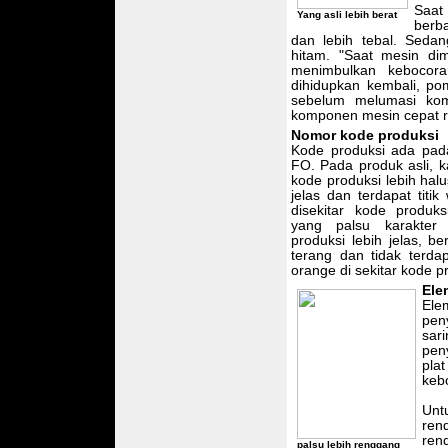
Saat
Yang asli lebih berat
berb
dan lebih tebal. Sedan
hitam. "Saat mesin dima
menimbulkan kebocor
dihidupkan kembali, pom
sebelum melumasi kom
komponen mesin cepat ru
Nomor kode produksi
Kode produksi ada pad
FO. Pada produk asli, 
kode produksi lebih halus
jelas dan terdapat titi
disekitar kode produk
yang palsu karakter
produksi lebih jelas, b
terang dan tidak terdap
orange di sekitar kode p
Ele
Ele
pen
sar
pen
pla
keb
Unt
ren
ren
palsu lebih renggang