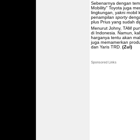
Sebenarnya dengan tema 
Mobility" Toyota juga 
lingkungan, yakni mobi
penampilan
sporty
denga
plus Prius yang sudah d
Menurut Johny, TAM pun
di Indonesia. Namun, kal
harganya tentu akan mah
juga memamerkan produk
dan Yaris TRD.
(Zul)
Sponsored Links