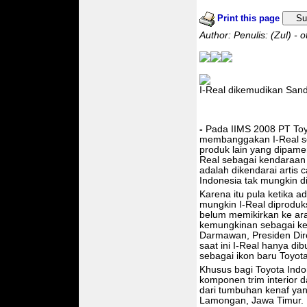
Print this page
Su
Author: Penulis: (Zul) -
I-Real dikemudikan San
-
Pada IIMS 2008 PT Toy
membanggakan I-Real seb
produk lain yang dipame
Real sebagai kendaraan
adalah dikendarai artis 
Indonesia tak mungkin di
Karena itu pula ketika
mungkin I-Real diprodu
belum memikirkan ke ara
kemungkinan sebagai ke
Darmawan, Presiden Dir
saat ini I-Real hanya di
sebagai ikon baru Toyota
Khusus bagi Toyota Indo
komponen trim interior 
dari tumbuhan kenaf yang
Lamongan, Jawa Timur.