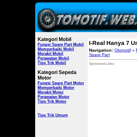
Kategori Mobil
I-Real Hanya 7 Un
Fungsi Spare Part Mobil
Memperbaiki Mobil
Navigation:
Otomotif
»
Merakit Mobil
Spare Part
Perawatan Mobil
Tips Trik Mobil
Sponsored Links
Kategori Sepeda
Motor
Fungsi Spare Part Motor
Memperbaiki Motor
Merakit Motor
Perawatan Motor
Tips Trik Motor
Tips Trik Umum