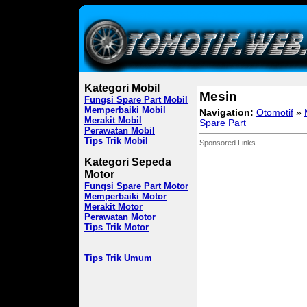
Kategori Mobil
Mesin
Fungsi Spare Part Mobil
Memperbaiki Mobil
Navigation:
Otomotif
»
Merakit Mobil
Spare Part
Perawatan Mobil
Tips Trik Mobil
Sponsored Links
Kategori Sepeda
Motor
Fungsi Spare Part Motor
Memperbaiki Motor
Merakit Motor
Perawatan Motor
Tips Trik Motor
Tips Trik Umum