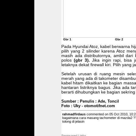
Gbr 1 Gbr 
Pada Hyundai Atoz, kabel berwarna hij
pilih yang 2 silinder karena Atoz men
masih ada distributornya, ambil dari
polos
(gbr 3).
Jika ingin rapi, bisa
letaknya dekat firewall kiri. Pilih yang ja
Setelah urusan di ruang mesin seles
merah yang ada di takometer disambung
kabel hitam dikaitkan ke bagian massa
hantaran listriknya bagus. Jika ada 
berarti dihubungkan ke bagian sekring
Sumber : Penulis : Ade, Toncil
Foto : Uky - otomotifnet.com
rahmadfirdaus
commented on 05 Oct 2010, 10:2
bagaimana cara masang tachometer di mazda2 ?
tolong di jelasin
Sponsored Links