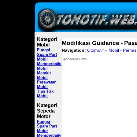
Kategori
Modifikasi Guidance - Pasa
Mobil
Fungsi
Navigation:
Otomotif
»
Mobil - Pemas
Spare Part
Mobil
Sponsored Links
Memperbaiki
Mobil
Merakit
Mobil
Perawatan
Mobil
Tips Trik
Mobil
Kategori
Sepeda
Motor
Fungsi
Spare Part
Motor
Memperbaiki