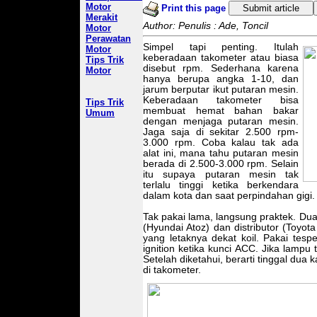
Motor
Print this page
Submit article
Merakit
Author: Penulis : Ade, Toncil
Motor
Perawatan
Simpel tapi penting. Itulah
Motor
keberadaan takometer atau biasa
Tips Trik
disebut rpm. Sederhana karena
Motor
hanya berupa angka 1-10, dan
jarum berputar ikut putaran mesin.
Keberadaan takometer bisa
Tips Trik
membuat hemat bahan bakar
Umum
dengan menjaga putaran mesin.
Jaga saja di sekitar 2.500 rpm-
3.000 rpm. Coba kalau tak ada
alat ini, mana tahu putaran mesin
berada di 2.500-3.000 rpm. Selain
itu supaya putaran mesin tak
terlalu tinggi ketika berkendara
dalam kota dan saat perpindahan gigi.
Tak pakai lama, langsung praktek. Dua 
(Hyundai Atoz) dan distributor (Toyota
yang letaknya dekat koil. Pakai tesp
ignition ketika kunci ACC. Jika lampu 
Setelah diketahui, berarti tinggal dua 
di takometer.