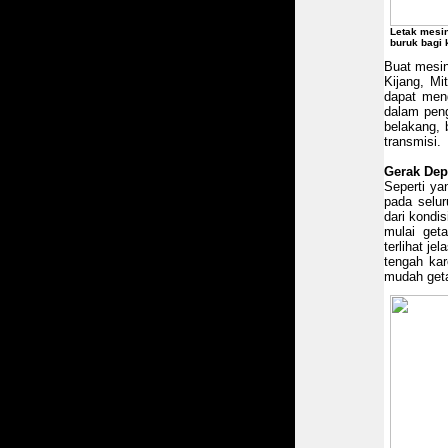
Letak mesin
buruk bagi 
Buat mesin
Kijang, Mi
dapat men
dalam peng
belakang, 
transmisi.
Gerak De
Seperti ya
pada selur
dari kondi
mulai get
terlihat je
tengah ka
mudah geta