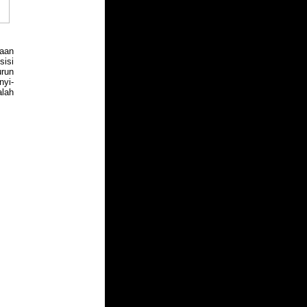
maan
sisi
urun
nyi-
alah