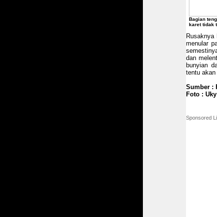
Bagian teng
karet tidak
Rusaknya 
menular pa
semestinya
dan melent
bunyian d
tentu akan
Sumber : 
Foto : Uky
Sponsored L