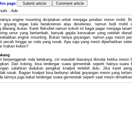
this page
Submit article
Comment article
nulis : Ade
ratnya engine mounting diciptakan untuk menjaga pondasi mesin mobil. B
n goyang regae kala berakslerasi atau deselerasi, namun bodi mobil 
dilarang ikutan. Karet fleksibel namun kokoh ini bagai pagar menjaga tana
iring umur yang bertambah, banyak gejala kerusakan yang setelah dianal
disebabkan engine mounting. Bukan hanya goyangan, namun juga mesin pa
ot pecah hingga as roda yang rusak. Apa saja yang mesti diperhatikan seb
gar makan kebon?
akang
 berpenggerak roda belakang, ciri masalah biasanya dimulai ketika mesin 
upkan. Dari kolong, bisa terdengar suara gemeretak seperti halnya suara 
angan salahkan dudukan pengikat knalpot terlebih dulu. Jika karet peng
ak rusak. Bagian knalpot bisa berbunyi akibat goyangan mesin yang terla
nda lainnya juga bakal terdengar suara gemeretak seperti saat mesin dimatikan