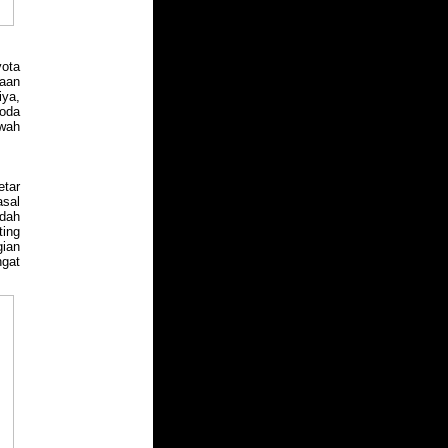
yota
maan
iya,
roda
awah
etar
asal
udah
ing
gian
ngat