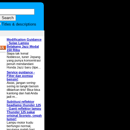
Titles & descriptions
Modification Guidance
- Sulap Lampu
Belakang Jazz Modal
150 Ribu
Siapa tak kenal
Noblesse, tuner Jepang
yang punya konsentrasi
penuh mendandani
Honda Jazz baru (tipe...
Service guidance -
Filter dan pompa
bensin!
Awas, jangan sering-
sering isi tangki bensin
dibiarkan tiris! Bisa-bisa
kantong dan hati Anda
jadi m...
Subtitusi reflektor
headlamp thunder 125
- Ganti reflektor lampu
Thunder 125 pakai
orisinal Scorpio, cegah
lumer!
Lampu motor kudu
berfungsi normal,
terutama malah hari.