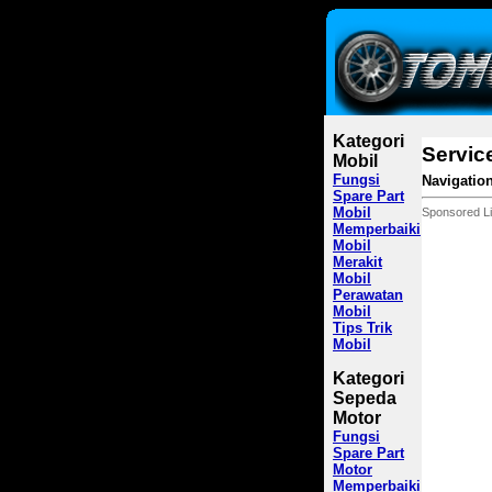
Kategori
Servic
Mobil
Fungsi
Navigation
Spare Part
Mobil
Sponsored L
Memperbaiki
Mobil
Merakit
Mobil
Perawatan
Mobil
Tips Trik
Mobil
Kategori
Sepeda
Motor
Fungsi
Spare Part
Motor
Memperbaiki