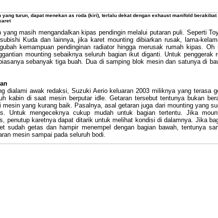
 yang turun, dapat menekan as roda (kiri), terlalu dekat dengan exhaust manifold berakibat
karet
 yang masih mengandalkan kipas pendingin melalui putaran puli. Seperti To
tsubishi Kuda dan lainnya, jika karet mounting dibiarkan rusak, lama-kela
gubah kemampuan pendinginan radiator hingga merusak rumah kipas. Oh 
gantian mounting sebaiknya seluruh bagian ikut diganti. Untuk penggerak 
biasanya sebanyak tiga buah. Dua di samping blok mesin dan satunya di b
pan
ng dialami awak redaksi, Suzuki Aerio keluaran 2003 miliknya yang terasa g
uh kabin di saat mesin berputar idle. Getaran tersebut tentunya bukan ber
si mesin yang kurang baik. Pasalnya, asal getaran juga dari mounting yang s
as. Untuk mengeceknya cukup mudah untuk bagian tertentu. Jika mount
las, penutup karetnya dapat ditarik untuk melihat kondisi di dalamnya. Jika ba
ret sudah getas dan hampir menempel dengan bagian bawah, tentunya sa
ran mesin sampai pada seluruh bodi.