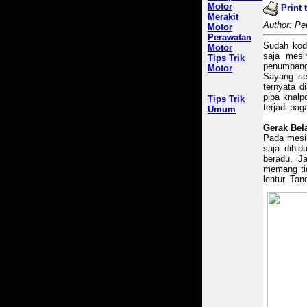
Motor
Print 
Merakit
Author: Pe
Motor
Perawatan
Sudah kod
Motor
saja mesi
Tips Trik
penumpang 
Motor
Sayang se
ternyata 
pipa knalp
Tips Trik
terjadi pa
Umum
Gerak Bel
Pada mesin
saja dihid
beradu. J
memang tid
lentur. Ta