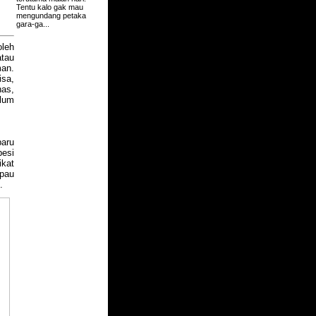
Tentu kalo gak mau
mengundang petaka
gara-ga...
oleh
atau
man.
isa,
nas,
elum
baru
besi
ikat
mpau
.