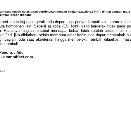
ah yang sudah getas akan berhimpitan dengan bagian bawahnya (kiri), dilihat dengan mata
 tampak pecah (kanan)
karet mounting pada gerak roda depan juga punya dampak lain. Lama kela
da komponen lain. Seperti as roda (CV Joint) yang bergerak tidak pada po
. Pasalnya, bagian tersebut mendapat beban lebih setelah posisi mesin t
ur. Jadi jika dibiarkan, selain membuat getar kabin juga dapat menambah bu
ari bagian roda saat akselerasi hingga membelok. Tambah dibiarkan, mas
 bertambah.
Penulis : Ade
 - otomotifnet.com
inks