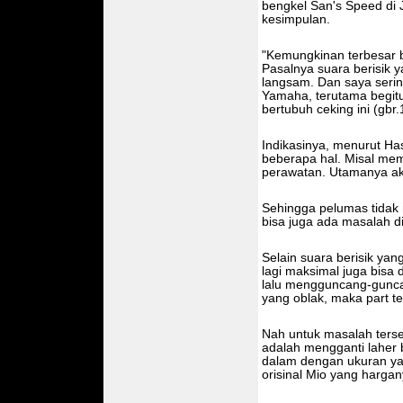
bengkel San's Speed di 
kesimpulan.
"Kemungkinan terbesar 
Pasalnya suara berisik 
langsam. Dan saya seri
Yamaha, terutama begitu
bertubuh ceking ini (gbr.
Indikasinya, menurut Has
beberapa hal. Misal mem
perawatan. Utamanya akib
Sehingga pelumas tidak m
bisa juga ada masalah di
Selain suara berisik yan
lagi maksimal juga bisa d
lalu mengguncang-guncan
yang oblak, maka part ter
Nah untuk masalah terse
adalah mengganti laher 
dalam dengan ukuran yan
orisinal Mio yang hargan