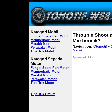
Kategori Mobil
Throuble Shooti
Fungsi Spare Part Mobil
Mio berisik?
Memperbaiki Mobil
Merakit Mobil
Navigation:
Otomotif
»
Perawatan Mobil
Merakit
Tips Trik Mobil
Sponsored Links
Kategori Sepeda
Motor
Fungsi Spare Part Motor
Memperbaiki Motor
Merakit Motor
Perawatan Motor
Tips Trik Motor
Tips Trik Umum