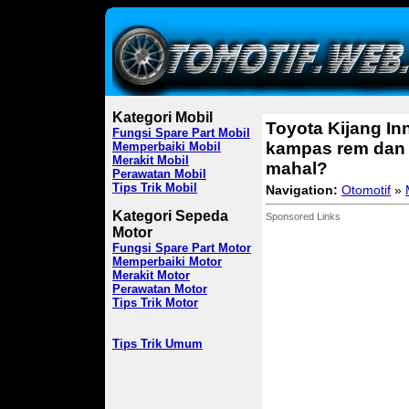
Kategori Mobil
Toyota Kijang Inn
Fungsi Spare Part Mobil
kampas rem dan 
Memperbaiki Mobil
Merakit Mobil
mahal?
Perawatan Mobil
Tips Trik Mobil
Navigation:
Otomotif
»
Kategori Sepeda
Sponsored Links
Motor
Fungsi Spare Part Motor
Memperbaiki Motor
Merakit Motor
Perawatan Motor
Tips Trik Motor
Tips Trik Umum