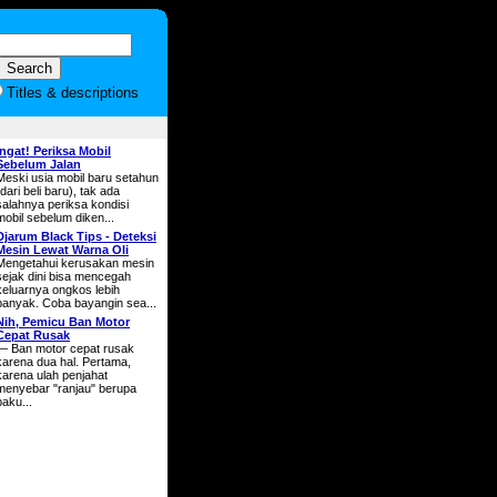
Titles & descriptions
Ingat! Periksa Mobil
Sebelum Jalan
Meski usia mobil baru setahun
(dari beli baru), tak ada
salahnya periksa kondisi
mobil sebelum diken...
Djarum Black Tips - Deteksi
Mesin Lewat Warna Oli
Mengetahui kerusakan mesin
sejak dini bisa mencegah
keluarnya ongkos lebih
banyak. Coba bayangin sea...
Nih, Pemicu Ban Motor
Cepat Rusak
— Ban motor cepat rusak
karena dua hal. Pertama,
karena ulah penjahat
menyebar "ranjau" berupa
paku...