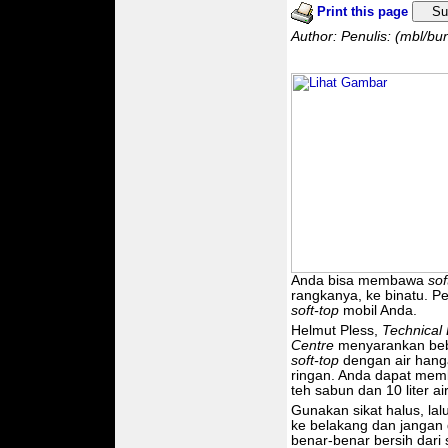
Print this page
Su
Author: Penulis: (mbl/b
Anda bisa membawa
sof
rangkanya, ke binatu. P
soft-top
mobil Anda.
Helmut Pless,
Technical 
Centre
menyarankan bebe
soft-top
dengan air hanga
ringan. Anda dapat me
teh sabun dan 10 liter air
Gunakan sikat halus, lal
ke belakang dan jangan d
benar-benar bersih dari 