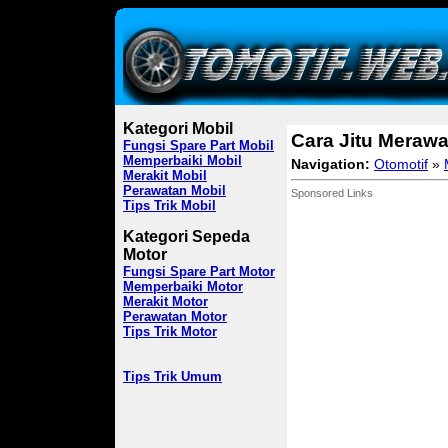
Kategori Mobil
Cara Jitu Merawa
Fungsi Spare Part Mobil
Memperbaiki Mobil
Navigation:
Otomotif
»
Merakit Mobil
Perawatan Mobil
Sponsored Links
Tips Trik Mobil
Kategori Sepeda
Motor
Fungsi Spare Part Motor
Memperbaiki Motor
Merakit Motor
Perawatan Motor
Tips Trik Motor
Tips Trik Umum