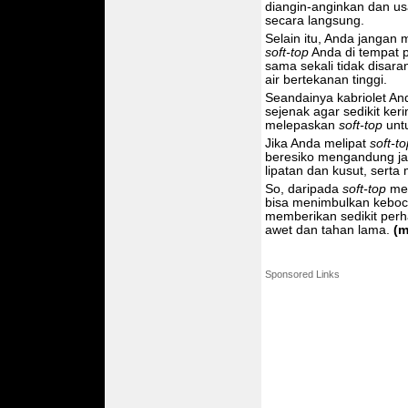
diangin-anginkan dan us
secara langsung.
Selain itu, Anda jangan 
soft-top
Anda di tempat 
sama sekali tidak disa
air bertekanan tinggi.
Seandainya kabriolet And
sejenak agar sedikit keri
melepaskan
soft-top
untu
Jika Anda melipat
soft-to
beresiko mengandung jam
lipatan dan kusut, ser
So, daripada
soft-top
men
bisa menimbulkan keboco
memberikan sedikit perh
awet dan tahan lama.
(m
Sponsored Links