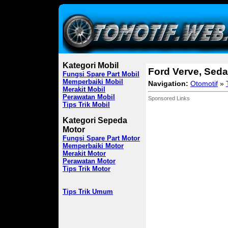
Kategori Mobil
Ford Verve, Sed
Fungsi Spare Part Mobil
Memperbaiki Mobil
Navigation:
Otomotif
»
Merakit Mobil
Perawatan Mobil
Sponsored Links
Tips Trik Mobil
Kategori Sepeda
Motor
Fungsi Spare Part Motor
Memperbaiki Motor
Merakit Motor
Perawatan Motor
Tips Trik Motor
Tips Trik Umum