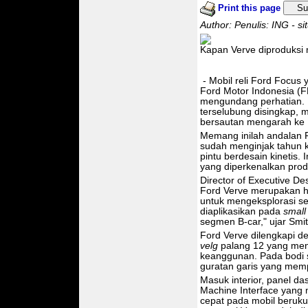
Print this page
Su
Author: Penulis: ING - s
Kapan Verve diproduksi
- Mobil reli Ford Focus
Ford Motor Indonesia (F
mengundang perhatian. N
terselubung disingkap, 
bersautan mengarah ke 
Memang inilah andalan F
sudah menginjak tahun k
pintu berdesain kinetis
yang diperkenalkan produ
Director of Executive D
Ford Verve merupakan ha
untuk mengeksplorasi se
diaplikasikan pada
small
segmen B-car," ujar Smit
Ford Verve dilengkapi d
velg
palang 12 yang me
keanggunan. Pada bodi s
guratan garis yang mem
Masuk interior, panel d
Machine Interface yang
cepat pada mobil beruku