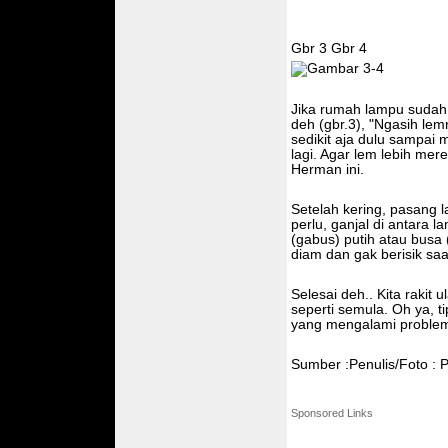
Gbr 3 Gbr 4
Jika rumah lampu sudah t
deh (gbr.3), "Ngasih lem
sedikit aja dulu sampai 
lagi. Agar lem lebih mer
Herman ini.
Setelah kering, pasang 
perlu, ganjal di antara 
(gabus) putih atau busa 
diam dan gak berisik saa
Selesai deh.. Kita rakit
seperti semula. Oh ya, t
yang mengalami problem
Sumber :Penulis/Foto : P
Sponsored Links