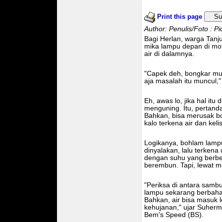
Print this page
Su
Author: Penulis/Foto : P
Bagi Herlan, warga Tanju
mika lampu depan di m
air di dalamnya.
"Capek deh, bongkar mulu
aja masalah itu muncul,
Eh, awas lo, jika hal itu
menguning. Itu, pertanda
Bahkan, bisa merusak bo
kalo terkena air dan keli
Logikanya, bohlam lampu
dinyalakan, lalu terken
dengan suhu yang berbe
berembun. Tapi, lewat m
"Periksa di antara samb
lampu sekarang berbahan
Bahkan, air bisa masuk l
kehujanan," ujar Suherm
Bem's Speed (BS).