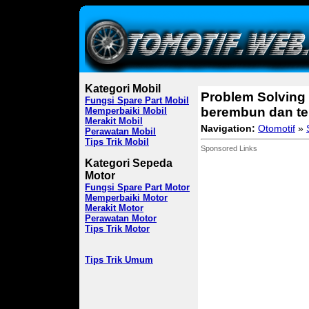
Kategori Mobil
Problem Solving 
Fungsi Spare Part Mobil
berembun dan te
Memperbaiki Mobil
Merakit Mobil
Navigation:
Otomotif
»
Perawatan Mobil
Tips Trik Mobil
Sponsored Links
Kategori Sepeda
Motor
Fungsi Spare Part Motor
Memperbaiki Motor
Merakit Motor
Perawatan Motor
Tips Trik Motor
Tips Trik Umum