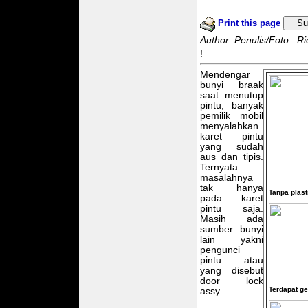
Print this page
Su
Author: Penulis/Foto : Ri
!
Mendengar
bunyi braak
saat menutup
pintu, banyak
pemilik mobil
menyalahkan
karet pintu
yang sudah
aus dan tipis.
Ternyata
masalahnya
tak hanya
Tanpa plast
pada karet
pintu saja.
Masih ada
sumber bunyi
lain yakni
pengunci
pintu atau
yang disebut
door lock
Terdapat ge
assy.