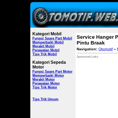
Kategori Mobil
Service Hanger 
Fungsi Spare Part Mobil
Pintu Braak
Memperbaiki Mobil
Merakit Mobil
Navigation:
Otomotif
»
Perawatan Mobil
Tips Trik Mobil
Sponsored Links
Kategori Sepeda
Motor
Fungsi Spare Part Motor
Memperbaiki Motor
Merakit Motor
Perawatan Motor
Tips Trik Motor
Tips Trik Umum