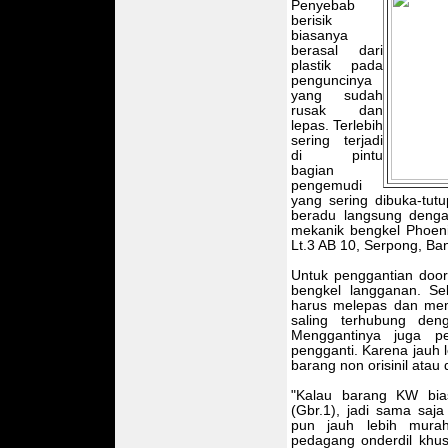
Penyebab
berisik
biasanya
berasal dari
plastik pada
penguncinya
yang sudah
rusak dan
lepas. Terlebih
sering terjadi
di pintu
bagian
pengemudi
yang sering dibuka-tutu
beradu langsung denga
mekanik bengkel Phoeni
Lt.3 AB 10, Serpong, Ba
Untuk penggantian door 
bengkel langganan. Se
harus melepas dan me
saling terhubung den
Menggantinya juga pe
pengganti. Karena jauh 
barang non orisinil atau
"Kalau barang KW bias
(Gbr.1), jadi sama sa
pun jauh lebih murah
pedagang onderdil khu