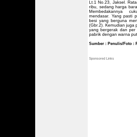
Lt.1 No.23, Jaksel. Rat
ribu, sedang harga bara
Membedakannya cuk
mendasar. Yang pasti 
besi yang berguna me
(Gbr.2). Kemudian juga p
yang bergerak dan per 
pabrik dengan warna puti
Sumber : Penulis/Foto : 
Sponsored Links