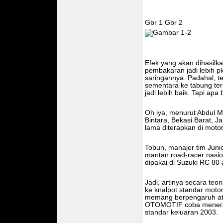
Gbr 1 Gbr 2
Efek yang akan dihasilka
pembakaran jadi lebih pl
saringannya. Padahal, 
sementara ke tabung ter
jadi lebih baik. Tapi apa
Oh iya, menurut Abdul Ma
Bintara, Bekasi Barat, J
lama diterapkan di motor
Tobun, manajer tim Juni
mantan road-racer nasio
dipakai di Suzuki RC 80 
Jadi, artinya secara teori
ke knalpot standar moto
memang berpengaruh atau
OTOMOTIF coba menera
standar keluaran 2003.