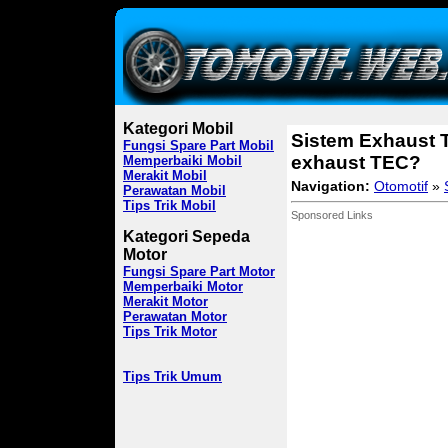
Kategori Mobil
Sistem Exhaust 
Fungsi Spare Part Mobil
exhaust TEC?
Memperbaiki Mobil
Merakit Mobil
Navigation:
Otomotif
»
Perawatan Mobil
Tips Trik Mobil
Sponsored Links
Kategori Sepeda
Motor
Fungsi Spare Part Motor
Memperbaiki Motor
Merakit Motor
Perawatan Motor
Tips Trik Motor
Tips Trik Umum