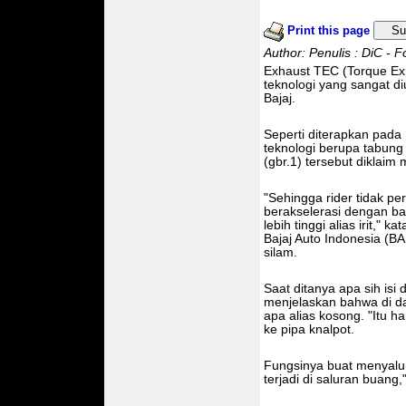
Print this page
Su
Author: Penulis : DiC - F
Exhaust TEC (Torque Ex
teknologi yang sangat d
Bajaj.
Seperti diterapkan pada
teknologi berupa tabung
(gbr.1) tersebut diklai
"Sehingga rider tidak pe
berakselerasi dengan bai
lebih tinggi alias irit,
Bajaj Auto Indonesia (
silam.
Saat ditanya apa sih is
menjelaskan bahwa di da
apa alias kosong. "Itu 
ke pipa knalpot.
Fungsinya buat menyalur
terjadi di saluran buang,"