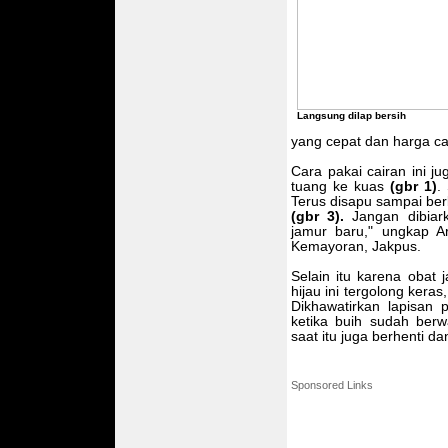
Langsung dilap bersih
yang cepat dan harga cai
Cara pakai cairan ini j
tuang ke kuas
(gbr 1)
.
Terus disapu sampai be
(gbr 3).
Jangan dibiark
jamur baru," ungkap Ar
Kemayoran, Jakpus.
Selain itu karena obat
hijau ini tergolong kera
Dikhawatirkan lapisan 
ketika buih sudah berwa
saat itu juga berhenti da
Sponsored Links