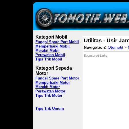
Kategori Mobil
Utilitas - Usir Ja
Fungsi Spare Part Mobil
Memperbaiki Mobil
Navigation:
Otomotif
»
Merakit Mobil
Perawatan Mobil
Sponsored Links
Tips Trik Mobil
Kategori Sepeda
Motor
Fungsi Spare Part Motor
Memperbaiki Motor
Merakit Motor
Perawatan Motor
Tips Trik Motor
Tips Trik Umum