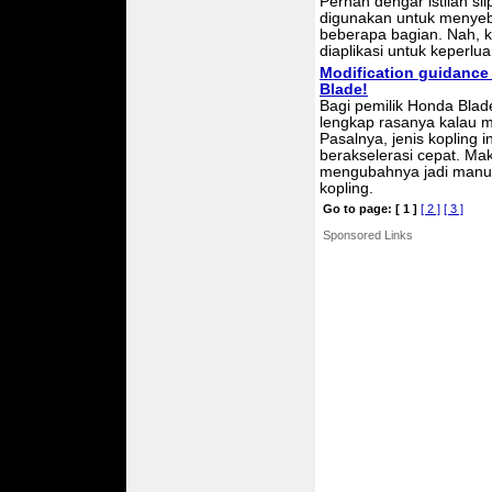
Pernah dengar istilah sli
digunakan untuk menyebu
beberapa bagian. Nah, kn
diaplikasi untuk keperlua
Modification guidance
Blade!
Bagi pemilik Honda Blad
lengkap rasanya kalau ma
Pasalnya, jenis kopling 
berakselerasi cepat. Ma
mengubahnya jadi manual
kopling.
Go to page:
[ 1 ]
[ 2 ]
[ 3 ]
Sponsored Links