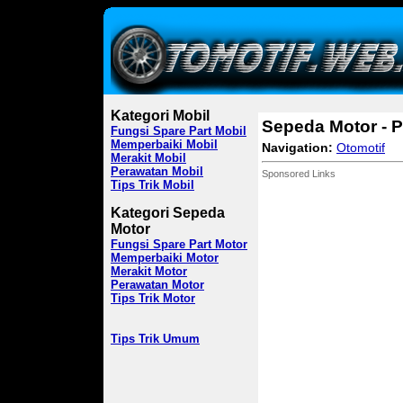
Kategori Mobil
Sepeda Motor - 
Fungsi Spare Part Mobil
Memperbaiki Mobil
Navigation:
Otomotif
Merakit Mobil
Perawatan Mobil
Sponsored Links
Tips Trik Mobil
Kategori Sepeda
Motor
Fungsi Spare Part Motor
Memperbaiki Motor
Merakit Motor
Perawatan Motor
Tips Trik Motor
Tips Trik Umum