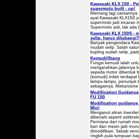
Kawasaki KLX 150 - Pel
supermoto built - up!
Memang lagi zamannya ma
ayal Kawasaki KLX150 
supermoto jadi incaran 
Supermoto asli, tak ada l
Kawasaki KLX 150S - 
selip, harus dilubangi
Banyak pengendara Kaw
mudah selip. Salah satu
kopling sudah selip, pa
Kemudi/Stang
Fungsi kemudi ialah un
mengarahkan jalannya 
sepeda motor dibentuk 
(komudi) inilah terdapat
lampu-lampu, penunjuk 
sebagainya. Mekanisme s
Modification Guidance
FU 150
Modification guidance 
Mio!
Menganut aliran lowride
dibenahi seperti sokbrek
Permana dari rumah modi
ban dan mesin jadi mund
dimodifikasi. Sebab sem
ringkih pula tumpuan bag