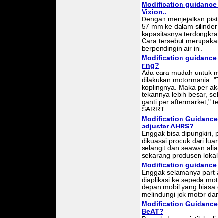
Modification guidance 
Vixion..
Dengan menjejalkan pis
57 mm ke dalam silinde
kapasitasnya terdongkrak
Cara tersebut merupakan
berpendingin air ini.
Modification guidance 
ring?
Ada cara mudah untuk m
dilakukan motormania. "
koplingnya. Maka per a
tekannya lebih besar, 
ganti per aftermarket,"
SARRT.
Modification Guidance
adjuster AHRS?
Enggak bisa dipungkiri,
dikuasai produk dari lua
selangit dan seawan alia
sekarang produsen lokal 
Modification guidance
Enggak selamanya part a
diaplikasi ke sepeda mot
depan mobil yang biasa 
melindungi jok motor dar
Modification Guidance
BeAT?