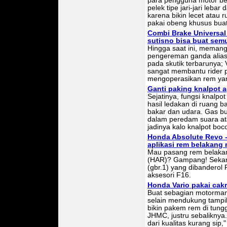
para pengguna motor be
pelek tipe jari-jari leba
karena bikin lecet atau 
pakai obeng khusus buat
Combi Brake Universal 
sutisno bisa buat sem
Hingga saat ini, meman
pengereman ganda alias
pada skutik terbarunya; 
sangat membantu rider 
mengoperasikan rem yan
Ganti paking knalpot 
Sejatinya, fungsi knal
hasil ledakan di ruang 
bakar dan udara. Gas bu
dalam peredam suara ata
jadinya kalo knalpot boc
Honda Absolute Revo 
aplikasi rem belakang
Mau pasang rem belakan
(HAR)? Gampang! Sekaran
(gbr.1) yang dibanderol R
aksesori F16.
Honda Vario pakai cakr
Buat sebagian motorman
selain mendukung tampil
bikin pakem rem di tung
JHMC, justru sebaliknya
dari kualitas kurang sip,