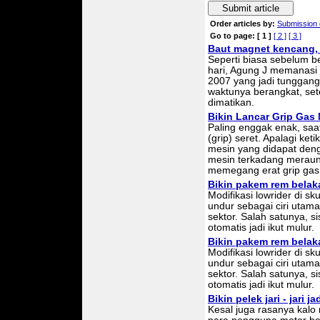
Submit article
Order articles by:
Submission 
Go to page:
[ 1 ]
[ 2 ]
[ 3 ]
Baut magnet kencang, b
Seperti biasa sebelum be
hari, Agung J memanasi 
2007 yang jadi tungga
waktunya berangkat, set
dimatikan.
Bikin Lancar Grip Gas 
Paling enggak enak, saa
(grip) seret. Apalagi ke
mesin yang didapat deng
mesin terkadang meraun
memegang erat grip gas
Bikin pakem rem belaka
Modifikasi lowrider di sk
undur sebagai ciri utama
sektor. Salah satunya, 
otomatis jadi ikut mulur.
Bikin pakem rem belaka
Modifikasi lowrider di sk
undur sebagai ciri utama
sektor. Salah satunya, 
otomatis jadi ikut mulur.
Bikin pelek jari - jari 
Kesal juga rasanya kalo